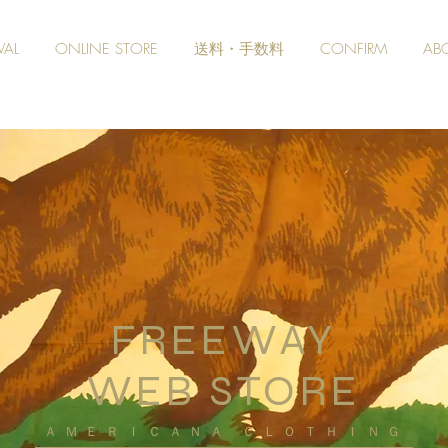
VAL
ONLINE STORE
送料・手数料
CONFIRM
AB
FREEWAY
WEB STORE
​ＡＭＥＲＩＣＡＮＡ ＣＬＯＴＨＩＮＧ