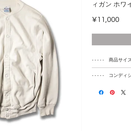
ィガン ホワ
รา
¥11,000
- - - - - 商品サイズ -
表記サイズ
- - - - - コンディシ
SMALL
見える汚れやダメ
実寸サイズ
伝えしているつも
肩幅 45cm
れやダメージの個
身幅 48cm
実物を手にした時
着丈 62cm
ある状態だと思っ
袖丈 60cm
ダメージは袖先で
もしれません。