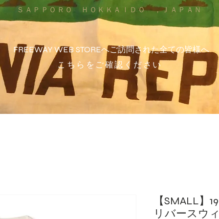
ＳＡＰＰＯＲＯ ＨＯＫＫＡＩＤＯ ，ＪＡＰＡＮ
FREEWAY WEB STOREへご訪問された全ての皆様へ
こちらをご確認ください
【SMALL】
リバースウィ