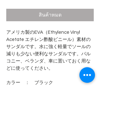
สินค้าหมด
アメリカ製のEVA（Ethylence Vinyl
Acetate エチレン酢酸ビニール）素材の
サンダルです。水に強く軽量でソールの
減りも少ない便利なサンダルです。バル
コニー、ベランダ、車に置いておく用な
どに使ってください。
カラー ： ブラック
MADE IN THE USA
- - - - - 商品サイズ - - - - -
表記サイズ
- - - - - コンディション - - - - -
8 （26.0cm）
9 （27.0cm）
アメリカ製らしい変色などの個体差が