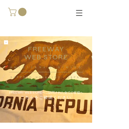
FREEWAY
WEB STORE
​ＡＭＥＲＩＣＡＮＡ ＣＬＯＴＨＩＮＧ
ＳＡＰＰＯＲＯ ＨＯＫＫＡＩＤＯ ，ＪＡＰＡＮ
FREEWAY WEB STOREへご訪問された全ての皆様へ
こちらをご確認ください