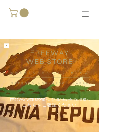
FREEWAY
WEB STORE
​ＡＭＥＲＩＣＡＮＡ ＣＬＯＴＨＩＮＧ
ＳＡＰＰＯＲＯ ＨＯＫＫＡＩＤＯ ，ＪＡＰＡＮ
FREEWAY WEB STOREへご訪問された全ての皆様へ
こちらをご確認ください