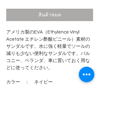
สินค้าหมด
アメリカ製のEVA（Ethylence Vinyl
Acetate エチレン酢酸ビニール）素材の
サンダルです。水に強く軽量でソールの
減りも少ない便利なサンダルです。バル
コニー、ベランダ、車に置いておく用な
どに使ってください。
カラー ： ネイビー
MADE IN THE USA
- - - - - 商品サイズ - - - - -
表記サイズ
- - - - - コンディション - - - - -
8 （26.0cm）
9 （27.0cm）
アメリカ製らしい変色などの個体差が