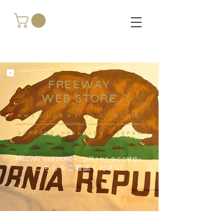
FREEWAY
WEB STORE
​ＡＭＥＲＩＣＡＮＡ ＣＬＯＴＨＩＮＧ
ＳＡＰＰＯＲＯ ＨＯＫＫＡＩＤＯ ，ＪＡＰＡＮ
FREEWAY WEB STOREへご訪問された全ての皆様へ
こちらをご確認ください