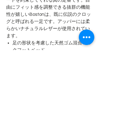
ートを約束してくれる真の定番です。自
由にフィット感を調整できる抜群の機能
性が嬉しいBostonは、既に伝説のクロッ
グと呼ばれる一足です。アッパーには柔
らかいナチュラルレザーが使用されてい
ます。
足の形状を考慮した天然ゴム混合コル
クフットベッド
アッパー：ナチュラルレザー
中敷: ベロアレザー
アウターソール: EVA
詳細：金属製のバックルを使って自由
にフィット感を調整できるストラップ
“Made in Germany”
- - - - - 商品サイズ - - - - -
表記サイズ
- - - - - 付属品・注意 - - - - -
EU39 / JP 25.0cm