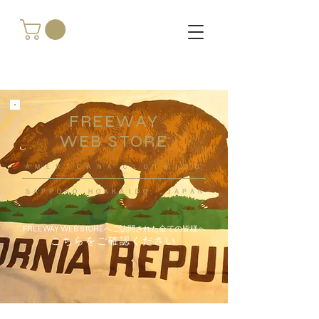
FREEWAY
WEB STORE
​ＡＭＥＲＩＣＡＮＡ ＣＬＯＴＨＩＮＧ
ＳＡＰＰＯＲＯ ＨＯＫＫＡＩＤＯ ，ＪＡＰＡＮ
FREEWAY WEB STOREへご訪問された全ての皆様へ
こちらをご確認ください