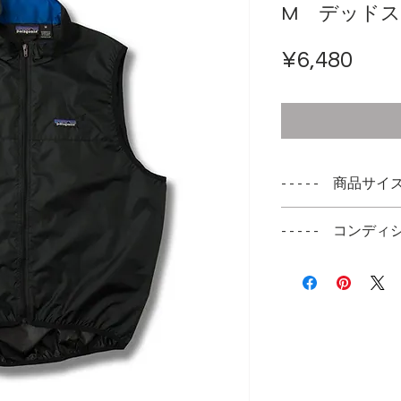
M デッド
ราค
¥6,480
- - - - - 商品サイズ -
表記サイズ
- - - - - コンディシ
M
デッドストックコ
実寸サイズ
肩幅 38cm
身幅 52cm
着丈 69cm
袖丈 --cm