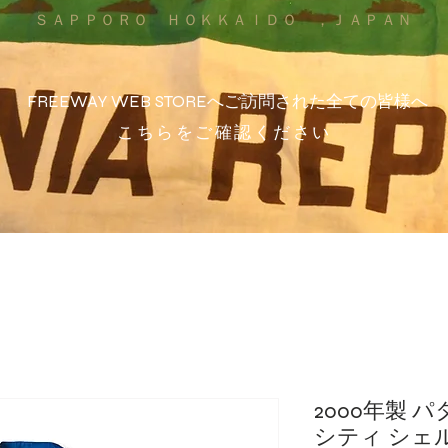
ＳＡＰＰＯＲＯ ＨＯＫＫＡＩＤＯ ，ＪＡＰＡＮ
FREEWAY WEB STOREへご訪問された全ての皆様へ
こちらをご確認ください
2000年製 
シティ シェ