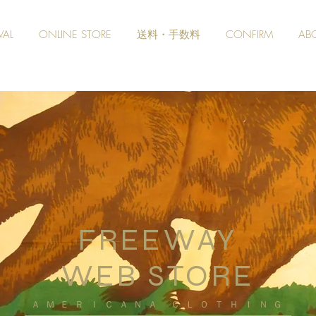
VAL
ONLINE STORE
送料・手数料
CONFIRM
AB
FREEWAY
WEB STORE
​ＡＭＥＲＩＣＡＮＡ ＣＬＯＴＨＩＮＧ