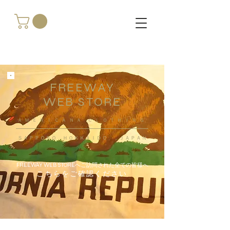
FREEWAY
WEB STORE
​ＡＭＥＲＩＣＡＮＡ ＣＬＯＴＨＩＮＧ
ＳＡＰＰＯＲＯ ＨＯＫＫＡＩＤＯ ，ＪＡＰＡＮ
FREEWAY WEB STOREへご訪問された全ての皆様へ
こちらをご確認ください