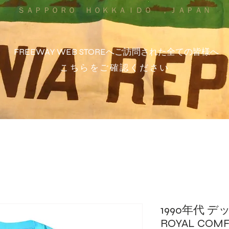
ＳＡＰＰＯＲＯ ＨＯＫＫＡＩＤＯ ，ＪＡＰＡＮ
FREEWAY WEB STOREへご訪問された全ての皆様へ
こちらをご確認ください
1990年代 
ROYAL CO