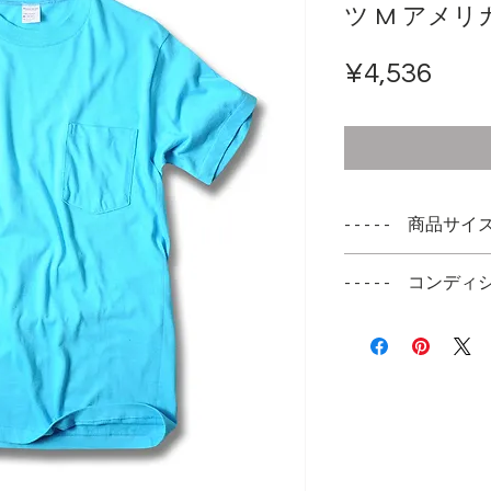
ツ M アメリ
ราค
¥4,536
- - - - - 商品サイズ -
表記サイズ
- - - - - コンディシ
M （38-40）
デッドストックコ
実寸サイズ
パックされている
肩幅 44cm
はパリっとはして
身幅 46cm
着丈 72cm
袖丈 19cm