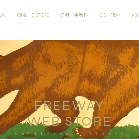
VAL
ONLINE STORE
送料・手数料
CONFIRM
AB
FREEWAY
WEB STORE
​ＡＭＥＲＩＣＡＮＡ ＣＬＯＴＨＩＮＧ