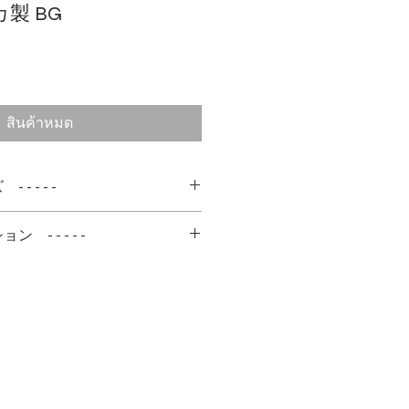
カ製 BG
า
สินค้าหมด
 - - - -
ョン - - - - -
ンディションです
ものではございませんので生地
いません