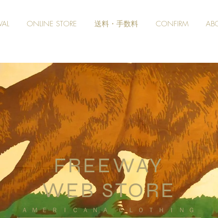
VAL
ONLINE STORE
送料・手数料
CONFIRM
AB
FREEWAY
WEB STORE
​ＡＭＥＲＩＣＡＮＡ ＣＬＯＴＨＩＮＧ