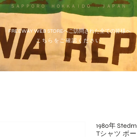
ＳＡＰＰＯＲＯ ＨＯＫＫＡＩＤＯ ，ＪＡＰＡＮ
FREEWAY WEB STOREへご訪問された全ての皆様へ
こちらをご確認ください
1980年 St
Tシャツ ボ