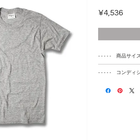
ราค
¥4,536
- - - - - 商品サイズ -
表記サイズ
- - - - - コンディシ
L 14-16
ボーイズサイズ
右袖先の縫製部分
実寸サイズ
肩幅 35cm
身幅 38cm
着丈 61cm
袖丈 17cm