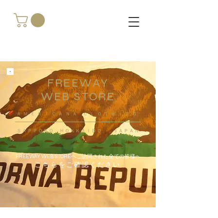
FREEWAY
WEB STORE
​ＡＭＥＲＩＣＡＮＡ ＣＬＯＴＨＩＮＧ
ＳＡＰＰＯＲＯ ＨＯＫＫＡＩＤＯ ，ＪＡＰＡＮ
FREEWAY WEB STOREへご訪問された全ての皆様へ
こちらをご確認ください