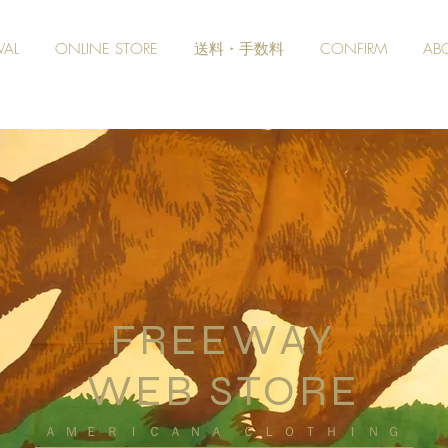
VAL
ONLINE STORE
送料・手数料
CONFIRM
AB
FREEWAY
WEB STORE
​ＡＭＥＲＩＣＡＮＡ ＣＬＯＴＨＩＮＧ