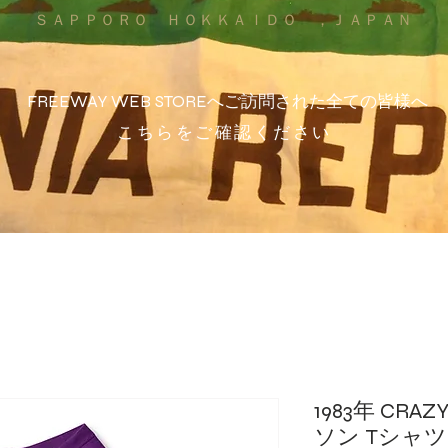
ＳＡＰＰＯＲＯ ＨＯＫＫＡＩＤＯ ，ＪＡＰＡＮ
FREEWAY WEB STOREへご訪問された全ての皆様へ
こちらをご確認ください
1983年 CRA
ソン Tシャツ