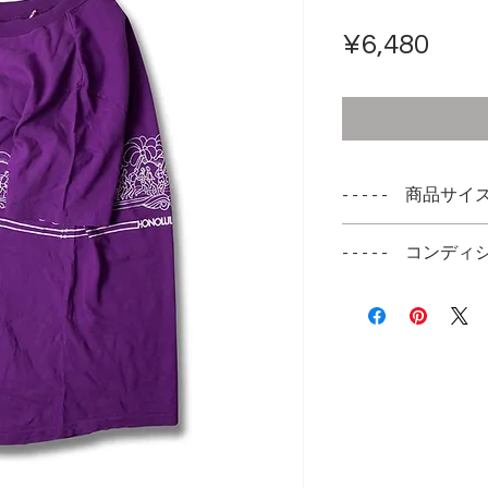
ราค
¥6,480
- - - - - 商品サイズ -
表記サイズ
- - - - - コンディシ
L
非常に綺麗な状態
実寸サイズ
特筆すべきダメー
肩幅 42cm
身幅 47cm
着丈 71cm
袖丈 23cm