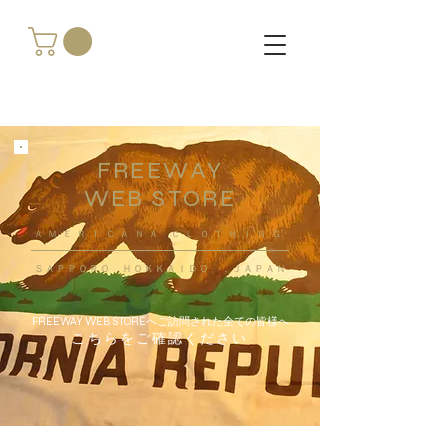
FREEWAY
WEB STORE
​ＡＭＥＲＩＣＡＮＡ ＣＬＯＴＨＩＮＧ
ＳＡＰＰＯＲＯ ＨＯＫＫＡＩＤＯ ，ＪＡＰＡＮ
FREEWAY WEB STOREへご訪問された全ての皆様へ
こちらをご確認ください