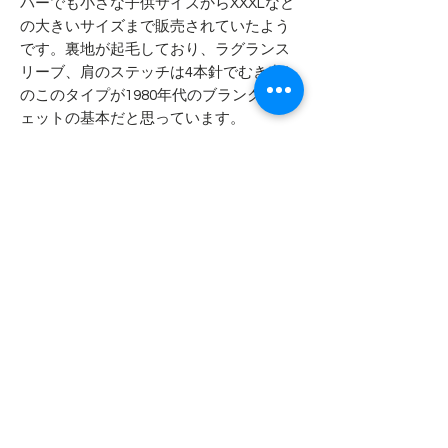
パーでも小さな子供サイズからXXXLなど
の大きいサイズまで販売されていたよう
です。裏地が起毛しており、ラグランス
リーブ、肩のステッチは4本針でむき出し
のこのタイプが1980年代のブランクスウ
ェットの基本だと思っています。
後染めではございませんがかなり強めの
お色ですので、洗濯時の色落ちにご注意
ください。
※ブランクスウェットとは無地スウェッ
トのことです。
- - - - - 商品サイズ - - - - -
表記サイズ
- - - - - コンディション - - - - -
LARGE
タグやシールは無いですが、質感から
実寸サイズ
未使用・未洗いのデッドストックと判