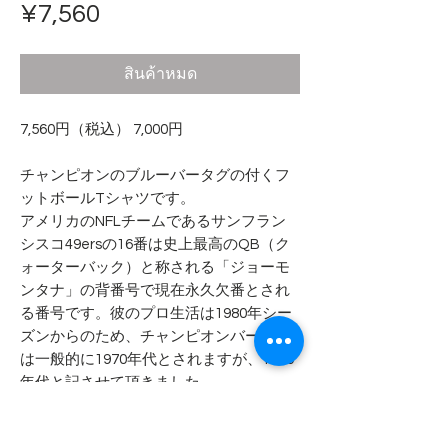
ราคา
¥7,560
สินค้าหมด
7,560円（税込） 7,000円
チャンピオンのブルーバータグの付くフ
ットボールTシャツです。
アメリカのNFLチームであるサンフラン
シスコ49ersの16番は史上最高のQB（ク
ォーターバック）と称される「ジョーモ
ンタナ」の背番号で現在永久欠番とされ
る番号です。彼のプロ生活は1980年シー
ズンからのため、チャンピオンバータグ
は一般的に1970年代とされますが、1980
年代と記させて頂きました。
プリントの赤いインクは染み込み、白い
インクはラバーインクとなります。