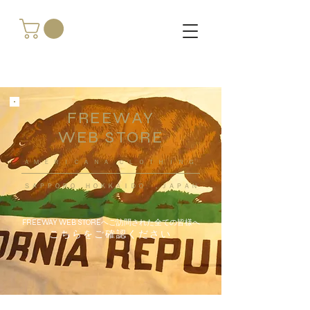
FREEWAY
WEB STORE
​ＡＭＥＲＩＣＡＮＡ ＣＬＯＴＨＩＮＧ
ＳＡＰＰＯＲＯ ＨＯＫＫＡＩＤＯ ，ＪＡＰＡＮ
FREEWAY WEB STOREへご訪問された全ての皆様へ
こちらをご確認ください