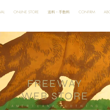
VAL
ONLINE STORE
送料・手数料
CONFIRM
AB
FREEWAY
WEB STORE
​ＡＭＥＲＩＣＡＮＡ ＣＬＯＴＨＩＮＧ