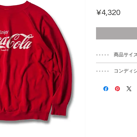
ราค
¥4,320
- - - - - 商品サイズ -
表記サイズ
- - - - - コンディシ
XL
タグの付くあたり
実寸サイズ
身幅 57cm
着丈 61cm
袖丈 55cm 脇か