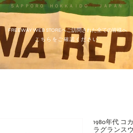
ＳＡＰＰＯＲＯ ＨＯＫＫＡＩＤＯ ，ＪＡＰＡＮ
FREEWAY WEB STOREへご訪問された全ての皆様へ
こちらをご確認ください
1980年代 
ラグランス