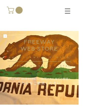
FREEWAY
WEB STORE
​ＡＭＥＲＩＣＡＮＡ ＣＬＯＴＨＩＮＧ
ＳＡＰＰＯＲＯ ＨＯＫＫＡＩＤＯ ，ＪＡＰＡＮ
FREEWAY WEB STOREへご訪問された全ての皆様へ
こちらをご確認ください