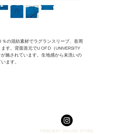
０％の混紡素材でラグランスリーブ、首周
背面首元でU OF D（UNIVERSITY
プだけが施されています。生地感から未洗いの
ています。
Top
FREEWAY ONLINE STORE