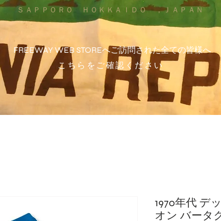
ＳＡＰＰＯＲＯ ＨＯＫＫＡＩＤＯ ，ＪＡＰＡＮ
FREEWAY WEB STOREへご訪問された全ての皆様へ
こちらをご確認ください
1970年代 
オン バータ