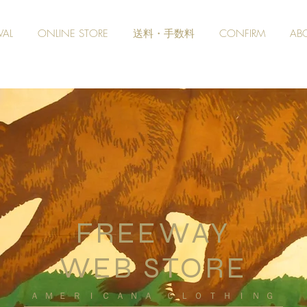
VAL
ONLINE STORE
送料・手数料
CONFIRM
AB
FREEWAY
WEB STORE
​ＡＭＥＲＩＣＡＮＡ ＣＬＯＴＨＩＮＧ