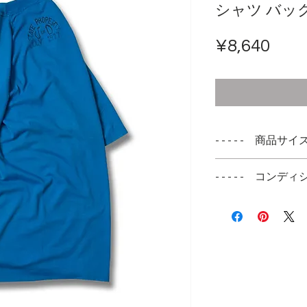
シャツ バッ
ราค
¥8,640
- - - - - 商品サイズ -
表記サイズ
- - - - - コンディシ
MEDIUM
デッドストックで
実寸サイズ
けがお腹あたりに
肩幅 --cm
身幅 47cm
着丈 69cm
袖丈 18cm 脇か