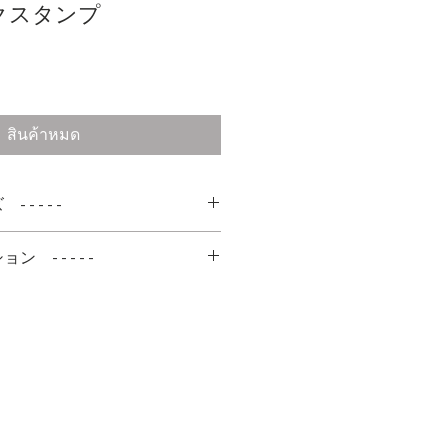
クスタンプ
า
สินค้าหมด
 - - - -
ョン - - - - -
はございますが、保管時の日焼
確認できます
ら