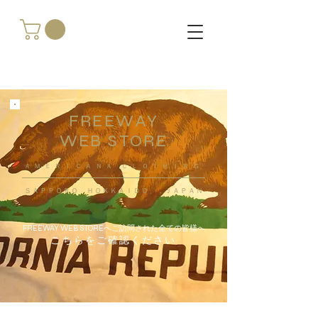
FREEWAY
WEB STORE
​ＡＭＥＲＩＣＡＮＡ ＣＬＯＴＨＩＮＧ
ＳＡＰＰＯＲＯ ＨＯＫＫＡＩＤＯ ，ＪＡＰＡＮ
FREEWAY WEB STOREへご訪問された全ての皆様へ
こちらをご確認ください