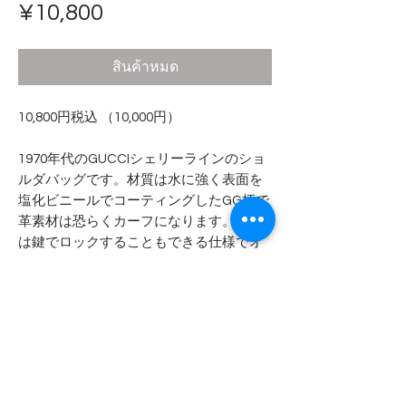
ราคา
¥10,800
สินค้าหมด
10,800円税込 （10,000円）
1970年代のGUCCIシェリーラインのショ
ルダバッグです。材質は水に強く表面を
塩化ビニールでコーティングしたGG柄で
革素材は恐らくカーフになります。金具
は鍵でロックすることもできる仕様でオ
リジナルの鍵も付属します。
- - - - - 商品サイズ - - - - -
横幅 20cm
- - - - - コンディション - - - - -
縦幅 23cm
マチ 7cm
革同士が擦れる箇所やストラップにス