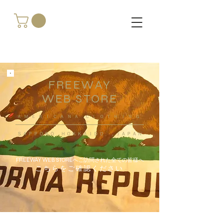
FREEWAY
WEB STORE
​ＡＭＥＲＩＣＡＮＡ ＣＬＯＴＨＩＮＧ
ＳＡＰＰＯＲＯ ＨＯＫＫＡＩＤＯ ，ＪＡＰＡＮ
FREEWAY WEB STOREへご訪問された全ての皆様へ
こちらをご確認ください