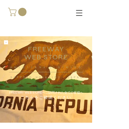
FREEWAY
WEB STORE
​ＡＭＥＲＩＣＡＮＡ ＣＬＯＴＨＩＮＧ
ＳＡＰＰＯＲＯ ＨＯＫＫＡＩＤＯ ，ＪＡＰＡＮ
FREEWAY WEB STOREへご訪問された全ての皆様へ
こちらをご確認ください