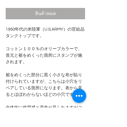
สินค้าหมด
1950年代の米陸軍（U.S.ARMY）の官給品
タンクトップです。
コットン１００％のオリーブカラーで、
首元と裾をめくった箇所にスタンプが施
されます。
裾をめくった部分に黒く小さな布が貼り
付けられていますが、こちらは小穴をリ
ペアしている箇所になります。表から見
るとほぼわからないほどの小穴です。
全体的に使用感と退色が見られますがコ
ンディションはそれほど悪くない印象で
す。