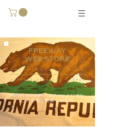
FREEWAY
WEB STORE
​ＡＭＥＲＩＣＡＮＡ ＣＬＯＴＨＩＮＧ
ＳＡＰＰＯＲＯ ＨＯＫＫＡＩＤＯ ，ＪＡＰＡＮ
FREEWAY WEB STOREへご訪問された全ての皆様へ
こちらをご確認ください