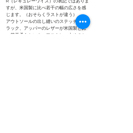
R（レギュレーワイズ）の表記ではありま
すが、米国製に比べ若干の幅の広さを感
じます。（おそらくラストが違う）
アウトソールの出し縫いのステッチがブ
ラック、アッパーのレザーが米国製と比
べ若干柔らかいカーフスキン、太めのシ
ューレースなどがあげられます。
ヒールソールがBILTRITE製のため、ベロ
の裏に「MADE IN CHINA」のスタンプが
無ければ、アメリカ製を疑わなかったと
思います。
- - - - - 商品サイズ - - - - -
表記サイズ
- - - - - コンディション - - - - -
10R （28.0cm レギュラーワイズ）
箱付きのデッドストックです
実寸サイズ
箱にダメージがあります。
アウトソール全長 29.5cm
保管時に付いた表面的なスレ・ホコリ