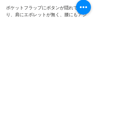
ポケットフラップにボタンが隠れてお
り、肩にエポレットが無く、腰にもアジ
ャスターが無いのでジャングルファティ
ーグジャケットの4thタイプとなります。
マジックで消されている箇所の文字
DSA 100 - C - 70 - 0249
- - - - - 商品サイズ - - - - -
表記サイズ
- - - - - コンディション - - - - -
X-SMALL - REGULAR
デッドストック
実寸サイズ
肩幅 42cm
身幅 51cm
着丈 79cm
袖丈 61cm
Top