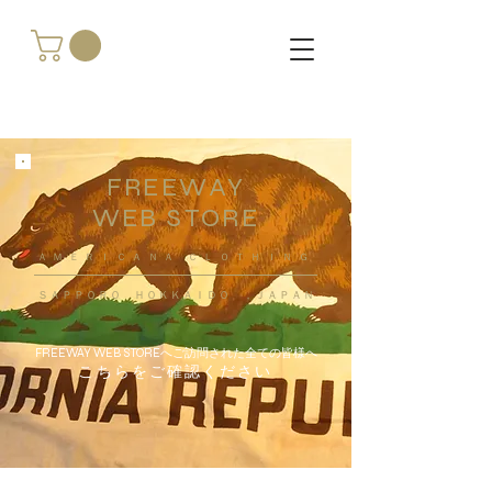
FREEWAY
WEB STORE
​ＡＭＥＲＩＣＡＮＡ ＣＬＯＴＨＩＮＧ
ＳＡＰＰＯＲＯ ＨＯＫＫＡＩＤＯ ，ＪＡＰＡＮ
FREEWAY WEB STOREへご訪問された全ての皆様へ
こちらをご確認ください