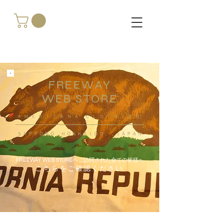
FREEWAY
WEB STORE
​ＡＭＥＲＩＣＡＮＡ ＣＬＯＴＨＩＮＧ
ＳＡＰＰＯＲＯ ＨＯＫＫＡＩＤＯ ，ＪＡＰＡＮ
FREEWAY WEB STOREへご訪問された全ての皆様へ
こちらをご確認ください