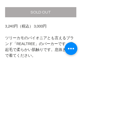
格
SOLD OUT
3,240円（税込） 3,000円
ツリーカモのパイオニアとも言えるブラ
ンド「REALTREE」のパーカーです。裏
起毛で柔らかい肌触りです。息抜き感覚
で着てください。
- - - - - 商品サイズ - - - - -
表記サイズ
- - - - - コンディション - - - - -
M/M
着用感があり、全体的に退色がありま
実寸サイズ
すが、
肩幅 56cm
特筆すべきダメージや汚れはありませ
身幅 57cm
ん