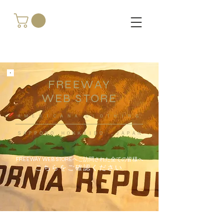
FREEWAY
WEB STORE
​ＡＭＥＲＩＣＡＮＡ ＣＬＯＴＨＩＮＧ
ＳＡＰＰＯＲＯ ＨＯＫＫＡＩＤＯ ，ＪＡＰＡＮ
FREEWAY WEB STOREへご訪問された全ての皆様へ
こちらをご確認ください