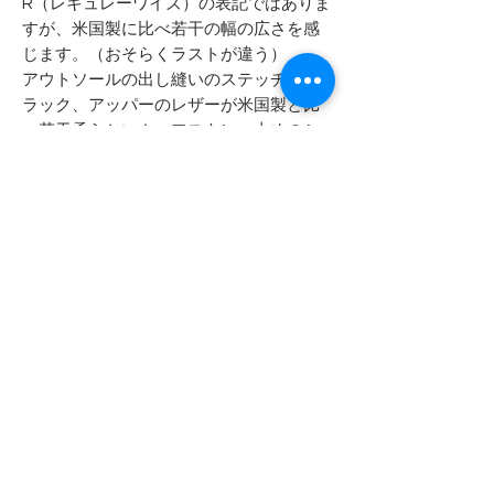
R（レギュレーワイズ）の表記ではありま
すが、米国製に比べ若干の幅の広さを感
じます。（おそらくラストが違う）
アウトソールの出し縫いのステッチがブ
ラック、アッパーのレザーが米国製と比
べ若干柔らかいカーフスキン、太めのシ
ューレースなどがあげられます。
ヒールソールがBILTRITE製のため、ベロ
の裏に「MADE IN CHINA」のスタンプが
無ければ、アメリカ製を疑わなかったと
思います。
- - - - - 商品サイズ - - - - -
表記サイズ
- - - - - コンディション - - - - -
9 1/2 R （27.5cm レギュラーワイズ）
箱付きのデッドストックです
実寸サイズ
保管時に付いた表面的なスレ・ホコリ
アウトソール全長 29.5cm
等はございます