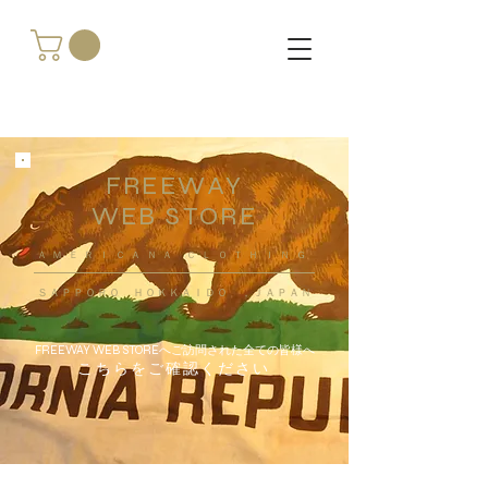
FREEWAY
WEB STORE
​ＡＭＥＲＩＣＡＮＡ ＣＬＯＴＨＩＮＧ
ＳＡＰＰＯＲＯ ＨＯＫＫＡＩＤＯ ，ＪＡＰＡＮ
FREEWAY WEB STOREへご訪問された全ての皆様へ
こちらをご確認ください