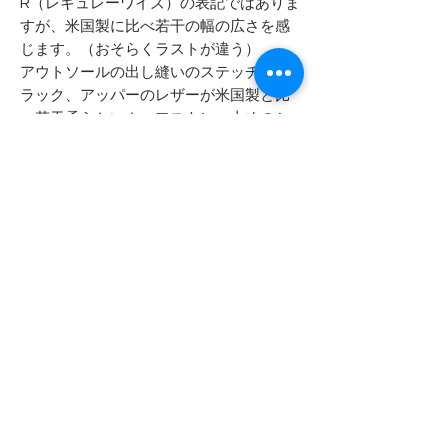
R（レギュレーワイズ）の表記ではありま
すが、米国製に比べ若干の幅の広さを感
じます。（おそらくラストが違う）
アウトソールの出し縫いのステッチがブ
ラック、アッパーのレザーが米国製と比
べ若干柔らかいカーフスキン、太めのシ
ューレースなどがあげられます。
ヒールソールがBILTRITE製のため、ベロ
の裏に「MADE IN CHINA」のスタンプが
無ければ、アメリカ製を疑わなかったと
思います。
- - - - - 商品サイズ - - - - -
表記サイズ
- - - - - コンディション - - - - -
8 1/2 R （26.5cm レギュラーワイズ）
デッドストックです
実寸サイズ
保管時に付いた表面的なスレ・ホコリ
アウトソール全長 28.6cm
等はございます