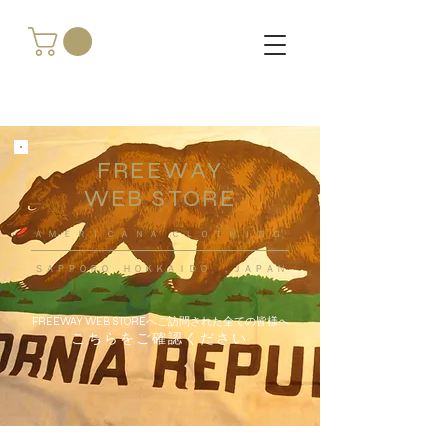
FREEWAY
WEB STORE
​ＡＭＥＲＩＣＡＮＡ ＣＬＯＴＨＩＮＧ
ＳＡＰＰＯＲＯ ＨＯＫＫＡＩＤＯ ，ＪＡＰＡＮ
FREEWAY WEB STOREへご訪問された全ての皆様へ
こちらをご確認ください