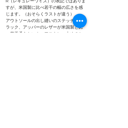
R（レギュレーワイズ）の表記ではありま
すが、米国製に比べ若干の幅の広さを感
じます。（おそらくラストが違う）
アウトソールの出し縫いのステッチがブ
ラック、アッパーのレザーが米国製と比
べ若干柔らかいカーフスキン、太めのシ
ューレースなどがあげられます。
ヒールソールがBILTRITE製のため、ベロ
の裏に「MADE IN CHINA」のスタンプが
無ければ、アメリカ製を疑わなかったと
思います。
- - - - - 商品サイズ - - - - -
表記サイズ
- - - - - コンディション - - - - -
8 1/2 R （26.5cm レギュラーワイズ）
箱付きのデッドストックです
実寸サイズ
保管時に付いた表面的なスレ・ホコリ
アウトソール全長 28.5cm
等はございます