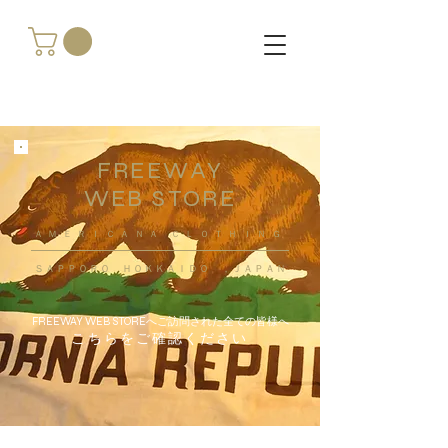
FREEWAY
WEB STORE
​ＡＭＥＲＩＣＡＮＡ ＣＬＯＴＨＩＮＧ
ＳＡＰＰＯＲＯ ＨＯＫＫＡＩＤＯ ，ＪＡＰＡＮ
FREEWAY WEB STOREへご訪問された全ての皆様へ
こちらをご確認ください