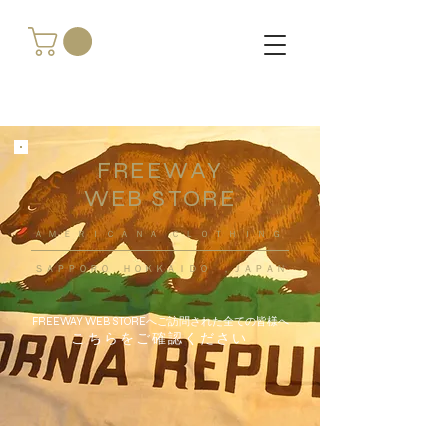
FREEWAY
WEB STORE
​ＡＭＥＲＩＣＡＮＡ ＣＬＯＴＨＩＮＧ
ＳＡＰＰＯＲＯ ＨＯＫＫＡＩＤＯ ，ＪＡＰＡＮ
FREEWAY WEB STOREへご訪問された全ての皆様へ
こちらをご確認ください