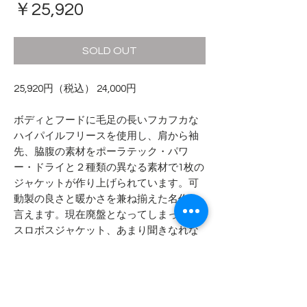
価
￥25,920
格
SOLD OUT
25,920円（税込） 24,000円
ボディとフードに毛足の長いフカフカな
ハイパイルフリースを使用し、肩から袖
先、脇腹の素材をポーラテック・パワ
ー・ドライと２種類の異なる素材で1枚の
ジャケットが作り上げられています。可
動製の良さと暖かさを兼ね揃えた名作と
言えます。現在廃盤となってしまったロ
スロボスジャケット、あまり聞きなれな
い方も近い将来、当たり前に耳にする名
前になりそうです。
- - - - - 商品サイズ - - - - -