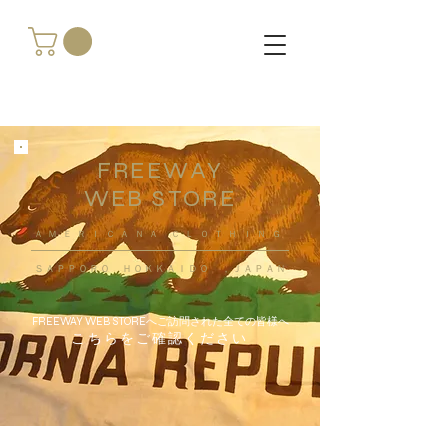
FREEWAY
WEB STORE
​ＡＭＥＲＩＣＡＮＡ ＣＬＯＴＨＩＮＧ
ＳＡＰＰＯＲＯ ＨＯＫＫＡＩＤＯ ，ＪＡＰＡＮ
FREEWAY WEB STOREへご訪問された全ての皆様へ
こちらをご確認ください