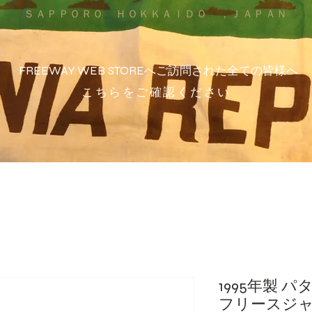
ＳＡＰＰＯＲＯ ＨＯＫＫＡＩＤＯ ，ＪＡＰＡＮ
FREEWAY WEB STOREへご訪問された全ての皆様へ
こちらをご確認ください
1995年製 
フリースジャ