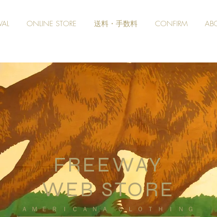
VAL
ONLINE STORE
送料・手数料
CONFIRM
AB
FREEWAY
WEB STORE
​ＡＭＥＲＩＣＡＮＡ ＣＬＯＴＨＩＮＧ