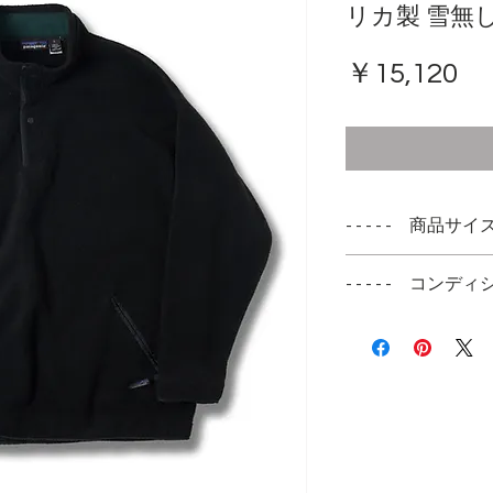
リカ製 雪無
価
￥15,120
格
- - - - - 商品サイズ -
表記サイズ
- - - - - コンディシ
L
ブラックフリース
実寸サイズ
汚れが目立ちます
肩幅 62cm
フリースのコンデ
身幅 68cm
ます
着丈 75cm
袖丈 56cm