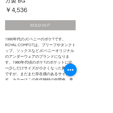
カ製 BG
価
￥4,536
格
SOLD OUT
1990年代のJCペニーのポケTです。
ROYAL COMFOTは、ブリーフやタンクト
ップ、ソックスなどJCペニーオリジナル
のアンダーウェアのブランドになりま
す。1980年代頃のポケTのポケットに比
べ少しだけサイズが小さくなった胸ポケ
ですが、まだまだ存在感のあるサイズで
す。カラーはこの年代独特の中間色、青
と緑を足したような色目です。
- - - - - 商品サイズ - - - - -
表記サイズ