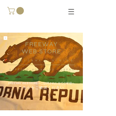
FREEWAY
WEB STORE
​ＡＭＥＲＩＣＡＮＡ ＣＬＯＴＨＩＮＧ
ＳＡＰＰＯＲＯ ＨＯＫＫＡＩＤＯ ，ＪＡＰＡＮ
FREEWAY WEB STOREへご訪問された全ての皆様へ
こちらをご確認ください