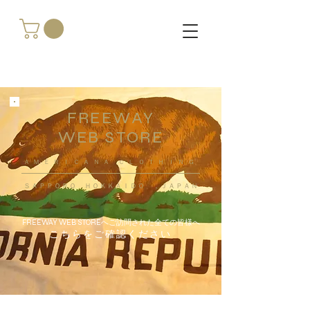
FREEWAY
WEB STORE
​ＡＭＥＲＩＣＡＮＡ ＣＬＯＴＨＩＮＧ
ＳＡＰＰＯＲＯ ＨＯＫＫＡＩＤＯ ，ＪＡＰＡＮ
FREEWAY WEB STOREへご訪問された全ての皆様へ
こちらをご確認ください