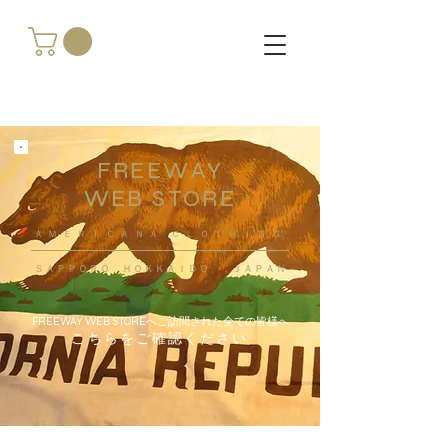
FREEWAY
WEB STORE
​ＡＭＥＲＩＣＡＮＡ ＣＬＯＴＨＩＮＧ
ＳＡＰＰＯＲＯ ＨＯＫＫＡＩＤＯ ，ＪＡＰＡＮ
FREEWAY WEB STOREへご訪問された全ての皆様へ
こちらをご確認ください