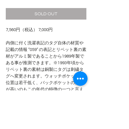
格
SOLD OUT
7,560円（税込） 7,000円
内側に付く洗濯表記のタグ自体の材質や
記載の情報 ”059” の表記とリベット裏の素
材がアルミ製であることから1989年製で
ある事が推測できます。※1993年頃から
リベット裏の素材は銅製にタグは刺繍タ
グへ変更されます。ウォッチポケットの
位置は若干低く、バックポケットの位置
が高いのもこの年代の特徴の一つと言え
ます。
- - - - - 商品サイズ - - - - -
表記サイズ