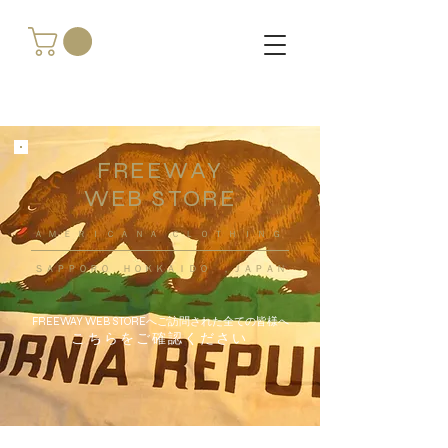
FREEWAY
WEB STORE
​ＡＭＥＲＩＣＡＮＡ ＣＬＯＴＨＩＮＧ
ＳＡＰＰＯＲＯ ＨＯＫＫＡＩＤＯ ，ＪＡＰＡＮ
FREEWAY WEB STOREへご訪問された全ての皆様へ
こちらをご確認ください