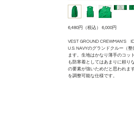
6,480円（税込） 6,000円
VEST GROUND CREWMAN'S IDE
U.S. NAVYのグランドクル
ます。生地はかなり薄手のコッ
も防寒着としてはあまりに頼り
の要素が強いためだと思われま
を調整可能な仕様です。