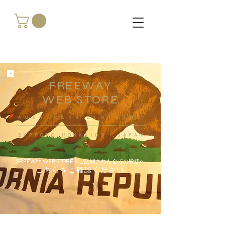
FREEWAY
WEB STORE
​ＡＭＥＲＩＣＡＮＡ ＣＬＯＴＨＩＮＧ
ＳＡＰＰＯＲＯ ＨＯＫＫＡＩＤＯ ，ＪＡＰＡＮ
FREEWAY WEB STOREへご訪問された全ての皆様へ
こちらをご確認ください