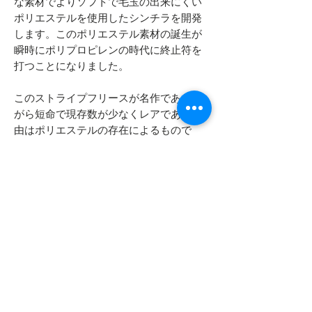
な素材でよりソフトで毛玉の出来にくい
ポリエステルを使用したシンチラを開発
します。このポリエステル素材の誕生が
瞬時にポリプロピレンの時代に終止符を
打つことになりました。
このストライプフリースが名作でありな
がら短命で現存数が少なくレアである理
由はポリエステルの存在によるもので
す。
2009年頃に「キルトアゲイン」という名
でこのジャケットを元に復刻された素晴
らしいジャケットがありますが、ポリエ
ステルとウールの混紡素材で残念ながら
ポリプロピレンは使用されていません。
- - - - - 商品サイズ - - - - -