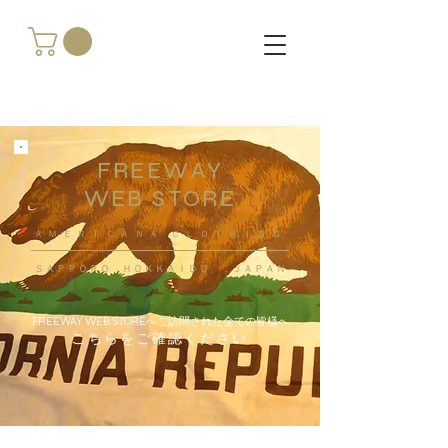
FREEWAY
WEB STORE
​ＡＭＥＲＩＣＡＮＡ ＣＬＯＴＨＩＮＧ
ＳＡＰＰＯＲＯ ＨＯＫＫＡＩＤＯ ，ＪＡＰＡＮ
FREEWAY WEB STOREへご訪問された全ての皆様へ
こちらをご確認ください