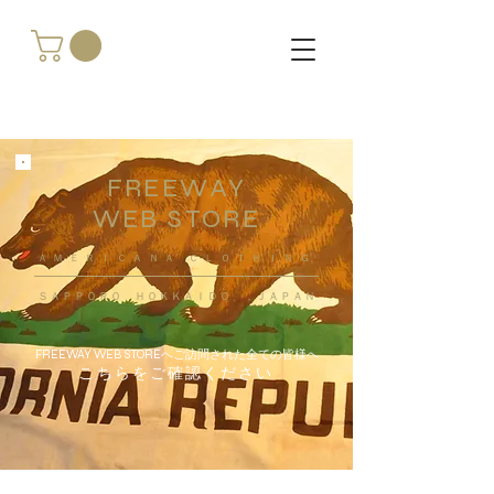
FREEWAY
WEB STORE
​ＡＭＥＲＩＣＡＮＡ ＣＬＯＴＨＩＮＧ
ＳＡＰＰＯＲＯ ＨＯＫＫＡＩＤＯ ，ＪＡＰＡＮ
FREEWAY WEB STOREへご訪問された全ての皆様へ
こちらをご確認ください