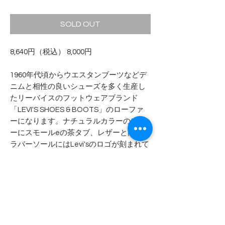
格
SOLD OUT
8,640円（税込） 8,000円
1960年代頃からウエスタンブーツなどデ
ニムと相性の良いシューズを多く生産し
たリーバイスのフットウェアブランド
「LEVI'S SHOES & BOOTS」のローファ
ーになります。ナチュラルカラーのレザ
ーにスモールeの茶タブ、レザーと同色の
ラバーソールにはLevi'sのロゴが刻まれて
います。
- - - - - 商品サイズ - - - - -
表記サイズ
- - - - - コンディション - - - - -
7M（25.0cm）