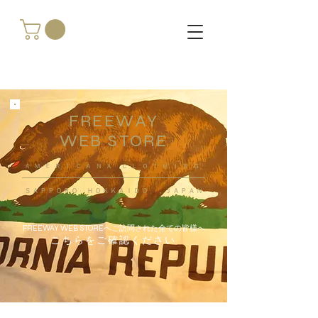
FREEWAY
WEB STORE
​ＡＭＥＲＩＣＡＮＡ ＣＬＯＴＨＩＮＧ
ＳＡＰＰＯＲＯ ＨＯＫＫＡＩＤＯ ，ＪＡＰＡＮ
FREEWAY WEB STOREへご訪問された全ての皆様へ
こちらをご確認ください