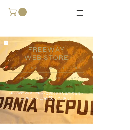
FREEWAY
WEB STORE
​ＡＭＥＲＩＣＡＮＡ ＣＬＯＴＨＩＮＧ
ＳＡＰＰＯＲＯ ＨＯＫＫＡＩＤＯ ，ＪＡＰＡＮ
FREEWAY WEB STOREへご訪問された全ての皆様へ
こちらをご確認ください