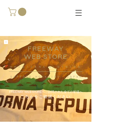
FREEWAY
WEB STORE
​ＡＭＥＲＩＣＡＮＡ ＣＬＯＴＨＩＮＧ
ＳＡＰＰＯＲＯ ＨＯＫＫＡＩＤＯ ，ＪＡＰＡＮ
FREEWAY WEB STOREへご訪問された全ての皆様へ
こちらをご確認ください