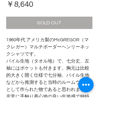
価
￥8,640
格
SOLD OUT
1960年代 アメリカ製のMcGREGOR（マ
クレガー）マルチボーダーヘンリーネッ
クシャツです。
パイル生地（タオル地）で、七分丈、左
袖にはポケットも付きます。胸元は比較
的大きく開く仕様で七分袖、パイル生地
などから推測すると当時のルームウェア
として作られた物であると思われます。
非常に手触り着心地の良い生地感で独特
のパイル織りとなります。
- - - - - 商品サイズ - - - - -
表記サイズ