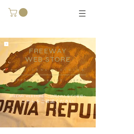
FREEWAY
WEB STORE
​ＡＭＥＲＩＣＡＮＡ ＣＬＯＴＨＩＮＧ
ＳＡＰＰＯＲＯ ＨＯＫＫＡＩＤＯ ，ＪＡＰＡＮ
FREEWAY WEB STOREへご訪問された全ての皆様へ
こちらをご確認ください