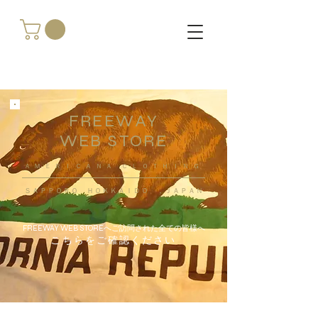
FREEWAY
WEB STORE
​ＡＭＥＲＩＣＡＮＡ ＣＬＯＴＨＩＮＧ
ＳＡＰＰＯＲＯ ＨＯＫＫＡＩＤＯ ，ＪＡＰＡＮ
FREEWAY WEB STOREへご訪問された全ての皆様へ
こちらをご確認ください