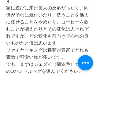
す。
家に遊びに来た友人の反応だったり、同
僚がそれに気付いたり、洗うことを他人
に任せることをやめたり、コーヒーを飲
むことが増えたりとその変化は人それぞ
れですが、どの変化も前向きで心地の良
いものだと僕は思います。
ファイヤーキングは種類が豊富でどれも
素敵で可愛い物が多いです。
でも、まずはジェダイ（翡翠色）カラー
のDハンドルマグを選んでください。
FREEWAYでは価格も含めこの色・形がフ
ァイヤーキングのベースであると考えて
います。
今回ご紹介のマグはDハンドルマグの中
でも最初期の形状であるフラットボトム
タイプ（底面が平べったい形状）となり
ます。