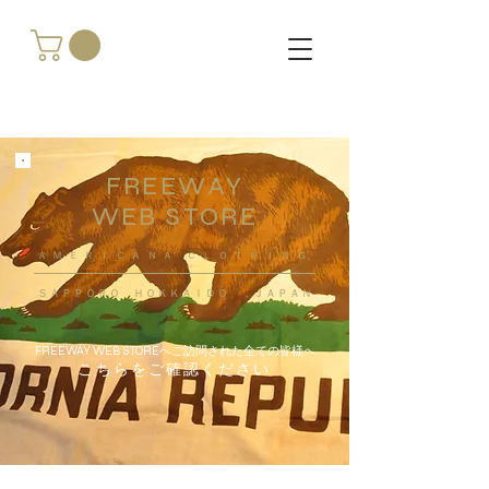
FREEWAY
WEB STORE
​ＡＭＥＲＩＣＡＮＡ ＣＬＯＴＨＩＮＧ
ＳＡＰＰＯＲＯ ＨＯＫＫＡＩＤＯ ，ＪＡＰＡＮ
FREEWAY WEB STOREへご訪問された全ての皆様へ
こちらをご確認ください