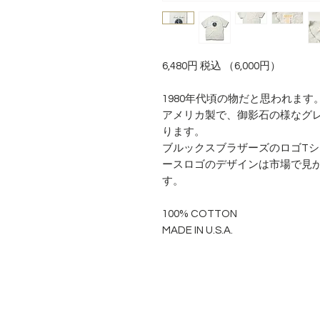
6,480円 税込 （6,000円）
1980年代頃の物だと思われます
アメリカ製で、御影石の様なグ
ります。
ブルックスブラザーズのロゴT
ースロゴのデザインは市場で見
す。
100% COTTON
MADE IN U.S.A.