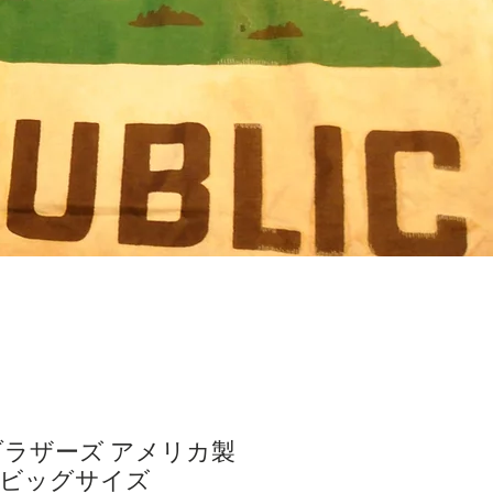
ラザーズ アメリカ製
 ビッグサイズ