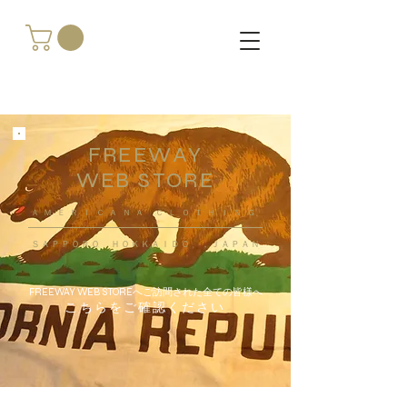
FREEWAY
WEB STORE
​ＡＭＥＲＩＣＡＮＡ ＣＬＯＴＨＩＮＧ
ＳＡＰＰＯＲＯ ＨＯＫＫＡＩＤＯ ，ＪＡＰＡＮ
FREEWAY WEB STOREへご訪問された全ての皆様へ
こちらをご確認ください