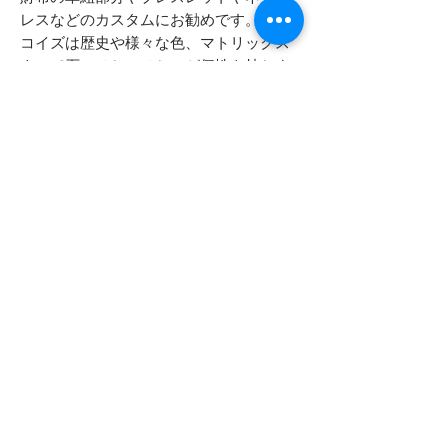
レスなどのカスタムにお勧めです。ター
コイズは歴史や様々な色、マトリックス
よって石のひとつひとつが個性を持ちま
す。手に入れる人、ひとりひとりが理由
や意味思いを込めて選んで頂けたらと願
います。
- - - - - 商品サイズ - - - - -
石幅 約13mm
- - - - - 重さ - - - - -
穴直径 約2mm
約１グラムほどの重さがあります
Top