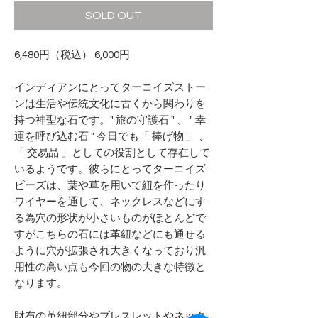
SOLD OUT
6,480円（税込） 6,000円
インディアンにとってターコイズストー
ンは生活や伝統文化に古くから関わりを
持つ神聖な石です。" 旅の守護石 " 、 " 幸
運を呼び込む石 " 今日でも「 捧げ物 」 、
「 交易品 」としての役割として存在して
いるようです。彼らにとってターコイズ
ビーズは、葉や草を用いて紐を作ったり
ワイヤーを通して、ネックレスなどにす
る為穴の形状が小さいものがほとんどで
すがこちらの石には革紐などにも通せる
ように穴が拡張され大きくなっており汎
用性の高い点も今回の物の大きな特徴と
なります。
財布の革紐部分やブレスレットやネック