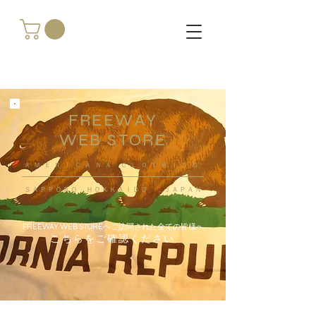
FREEWAY
WEB STORE
​ＡＭＥＲＩＣＡＮＡ ＣＬＯＴＨＩＮＧ
ＳＡＰＰＯＲＯ ＨＯＫＫＡＩＤＯ ，ＪＡＰＡＮ
FREEWAY WEB STOREへご訪問された全ての皆様へ
こちらをご確認ください