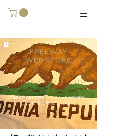
FREEWAY
WEB STORE
​ＡＭＥＲＩＣＡＮＡ ＣＬＯＴＨＩＮＧ
ＳＡＰＰＯＲＯ ＨＯＫＫＡＩＤＯ ，ＪＡＰＡＮ
FREEWAY WEB STOREへご訪問された全ての皆様へ
こちらをご確認ください