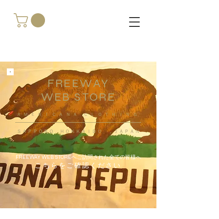
FREEWAY
WEB STORE
​ＡＭＥＲＩＣＡＮＡ ＣＬＯＴＨＩＮＧ
ＳＡＰＰＯＲＯ ＨＯＫＫＡＩＤＯ ，ＪＡＰＡＮ
FREEWAY WEB STOREへご訪問された全ての皆様へ
こちらをご確認ください