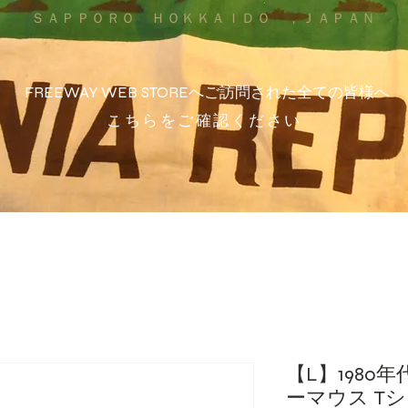
ＳＡＰＰＯＲＯ ＨＯＫＫＡＩＤＯ ，ＪＡＰＡＮ
FREEWAY WEB STOREへご訪問された全ての皆様へ
こちらをご確認ください
【L】1980
ーマウス Tシャ