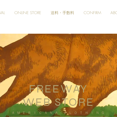
VAL
ONLINE STORE
送料・手数料
CONFIRM
AB
FREEWAY
WEB STORE
​ＡＭＥＲＩＣＡＮＡ ＣＬＯＴＨＩＮＧ