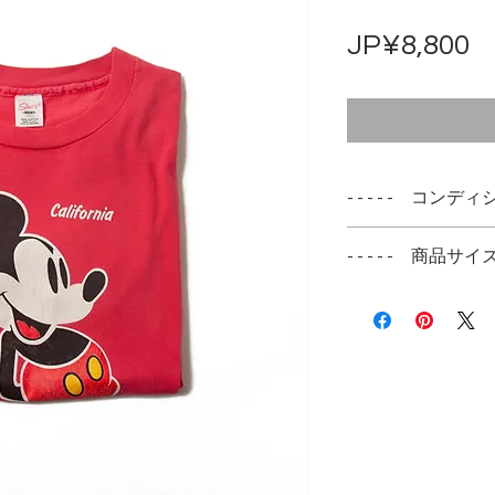
JP¥8,800
- - - - - コンディシ
- - - - - 商品サイズ -
表記サイズ
---
実寸サイズ
肩幅 --cm
身幅 --cm
着丈 --cm
袖丈 --cm