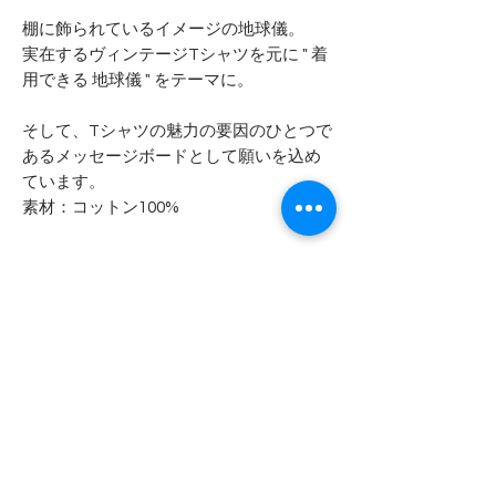
棚に飾られているイメージの地球儀。
実在するヴィンテージTシャツを元に " 着
用できる 地球儀 " をテーマに。
そして、Tシャツの魅力の要因のひとつで
あるメッセージボードとして願いを込め
ています。
素材：コットン100%
【 Vintage T shirt Project 】
20年以上、膨大な数のヴィンテージTシ
ャツに触れてきました。
その中でも心の琴線にふれたヴィンテー
ジTシャツを新たなかたちで蘇らせるプロ
ジェクトです。