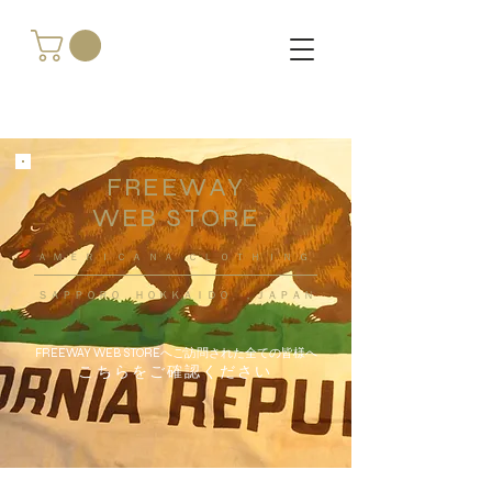
FREEWAY
WEB STORE
​ＡＭＥＲＩＣＡＮＡ ＣＬＯＴＨＩＮＧ
ＳＡＰＰＯＲＯ ＨＯＫＫＡＩＤＯ ，ＪＡＰＡＮ
FREEWAY WEB STOREへご訪問された全ての皆様へ
こちらをご確認ください